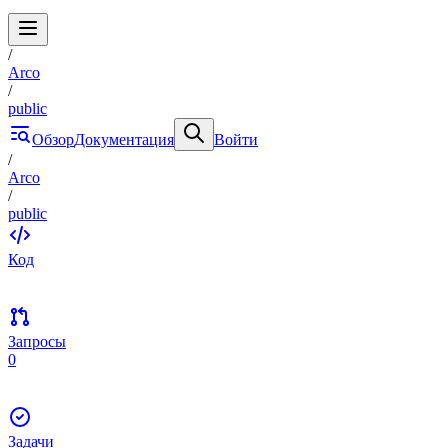
/
Arco
/
public
Обзор
Документация
Войти
/
Arco
/
public
Код
Запросы
0
Задачи