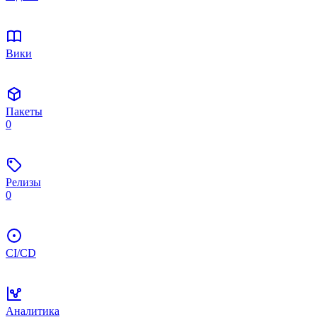
Вики
Пакеты
0
Релизы
0
CI/CD
Аналитика