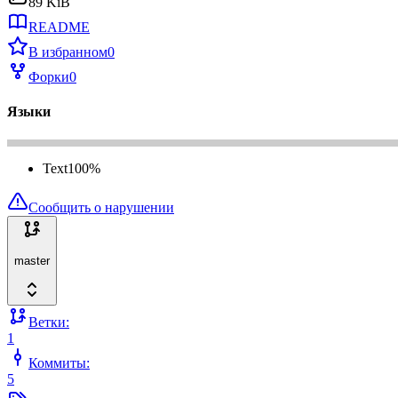
89 KiB
README
В избранном
0
Форки
0
Языки
Text
100
%
Сообщить о нарушении
master
Ветки:
1
Коммиты:
5