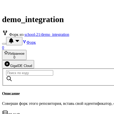
demo_integration
Форк из
school-21/demo_integration
Форк
0
Избранное
0
GigaIDE Cloud
Описание
Соверши форк этого репозитория, вставь свой идентификатор,