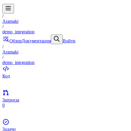
/
Aramaki
/
demo_integration
Обзор
Документация
Войти
/
Aramaki
/
demo_integration
Код
Запросы
0
Задачи