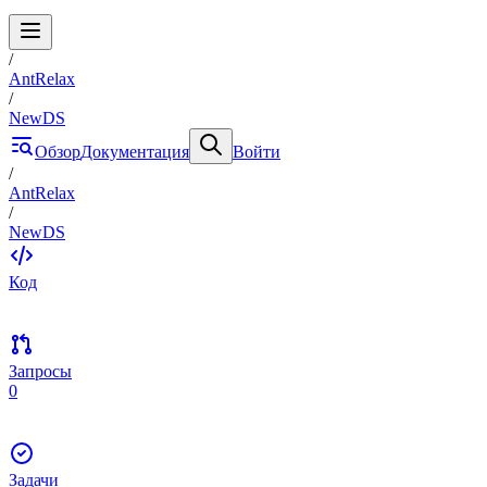
/
AntRelax
/
NewDS
Обзор
Документация
Войти
/
AntRelax
/
NewDS
Код
Запросы
0
Задачи