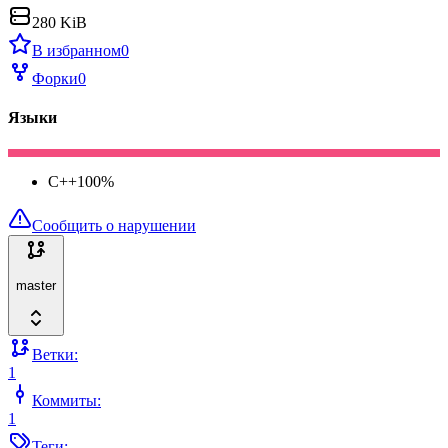
280 KiB
В избранном
0
Форки
0
Языки
C++
100
%
Сообщить о нарушении
master
Ветки:
1
Коммиты:
1
Теги: