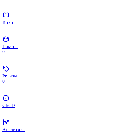
Вики
Пакеты
0
Релизы
0
CI/CD
Аналитика