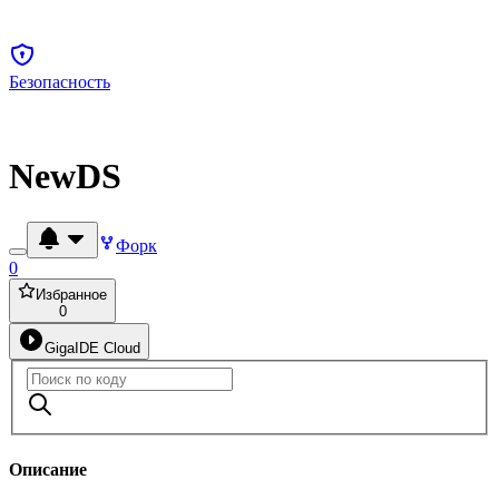
Безопасность
NewDS
Форк
0
Избранное
0
GigaIDE Cloud
Описание