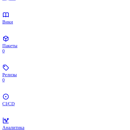
Вики
Пакеты
0
Релизы
0
CI/CD
Аналитика