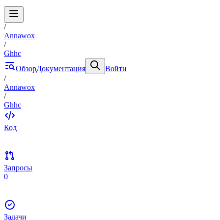
/
Annawox
/
Ghhc
Обзор
Документация
Войти
/
Annawox
/
Ghhc
Код
Запросы
0
Задачи