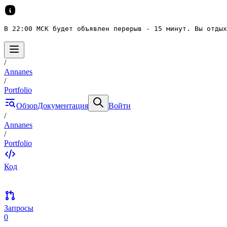
В 22:00 МСК будет объявлен перерыв - 15 минут. Вы отдых
/
Annanes
/
Portfolio
Обзор
Документация
Войти
/
Annanes
/
Portfolio
Код
Запросы
0