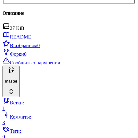
Описание
27 KiB
README
В избранном
0
Форки
0
Сообщить о нарушении
master
Ветки:
1
Коммиты:
3
Теги:
0