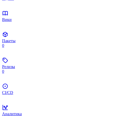
Вики
Пакеты
0
Релизы
0
CI/CD
Аналитика