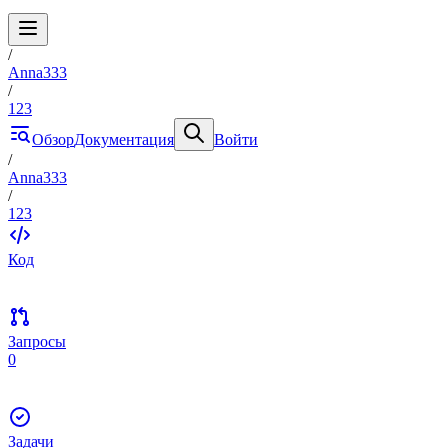
/
Anna333
/
123
Обзор
Документация
Войти
/
Anna333
/
123
Код
Запросы
0
Задачи