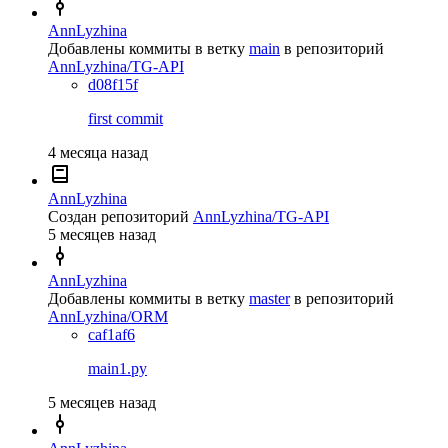
AnnLyzhina
Добавлены коммиты в ветку
main
в репозиторий
AnnLyzhina/TG-API
d08f15f
first commit
4 месяца назад
AnnLyzhina
Создан репозиторий
AnnLyzhina/TG-API
5 месяцев назад
AnnLyzhina
Добавлены коммиты в ветку
master
в репозиторий
AnnLyzhina/ORM
caf1af6
main1.py
5 месяцев назад