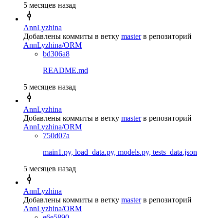
5 месяцев назад
AnnLyzhina
Добавлены коммиты в ветку
master
в репозиторий
AnnLyzhina/ORM
bd306a8
README.md
5 месяцев назад
AnnLyzhina
Добавлены коммиты в ветку
master
в репозиторий
AnnLyzhina/ORM
750d07a
main1.py, load_data.py, models.py, tests_data.json
5 месяцев назад
AnnLyzhina
Добавлены коммиты в ветку
master
в репозиторий
AnnLyzhina/ORM
e6e5890