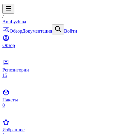
/
AnnLyzhina
Обзор
Документация
Войти
Обзор
Репозитории
15
Пакеты
0
Избранное