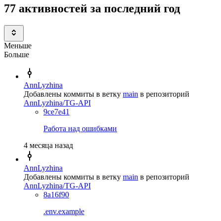
77 активностей за последний год
Меньше
Больше
AnnLyzhina
Добавлены коммиты в ветку
main
в репозиторий
AnnLyzhina/TG-API
9ce7e41
Работа над ошибками
4 месяца назад
AnnLyzhina
Добавлены коммиты в ветку
main
в репозиторий
AnnLyzhina/TG-API
8a16f90
.env.example