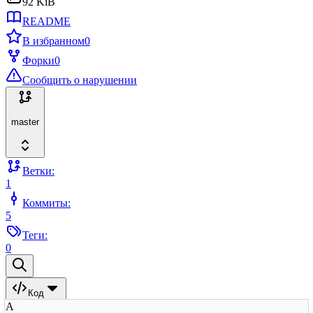
92 KiB
README
В избранном
0
Форки
0
Сообщить о нарушении
master
Ветки:
1
Коммиты:
5
Теги:
0
Код
A