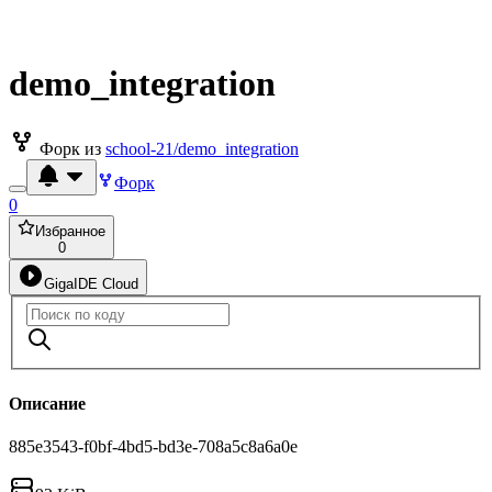
demo_integration
Форк из
school-21/demo_integration
Форк
0
Избранное
0
GigaIDE Cloud
Описание
885e3543-f0bf-4bd5-bd3e-708a5c8a6a0e