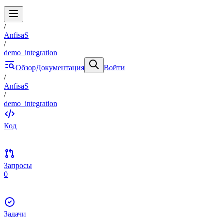
/
AnfisaS
/
demo_integration
Обзор
Документация
Войти
/
AnfisaS
/
demo_integration
Код
Запросы
0
Задачи