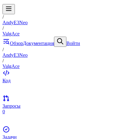
/
AndyE3Neo
/
ValgAce
Обзор
Документация
Войти
/
AndyE3Neo
/
ValgAce
Код
Запросы
0
Задачи