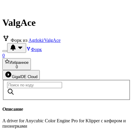
ValgAce
Форк из
Agrloki/ValgAce
Форк
0
Избранное
0
GigaIDE Cloud
Описание
A driver for Anycubic Color Engine Pro for Klipper с кефиром и
пионерками