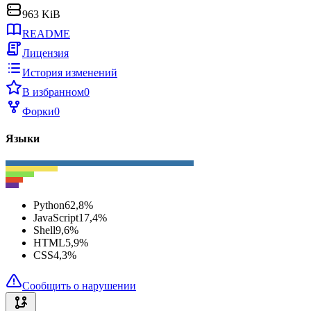
963 KiB
README
Лицензия
История изменений
В избранном
0
Форки
0
Языки
Python
62,8
%
JavaScript
17,4
%
Shell
9,6
%
HTML
5,9
%
CSS
4,3
%
Сообщить о нарушении