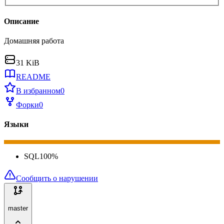
Описание
Домашняя работа
31 KiB
README
В избранном
0
Форки
0
Языки
SQL
100
%
Сообщить о нарушении
master