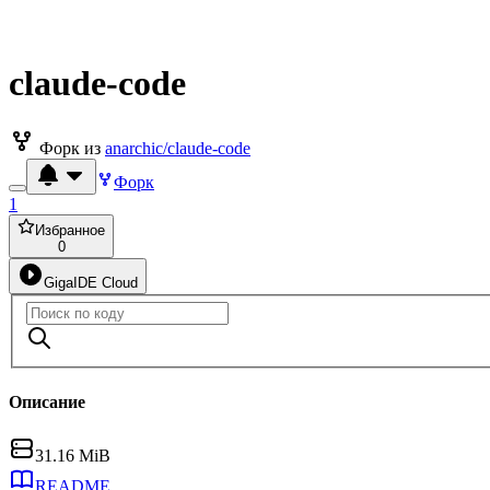
claude-code
Форк из
anarchic/claude-code
Форк
1
Избранное
0
GigaIDE Cloud
Описание
31.16 MiB
README