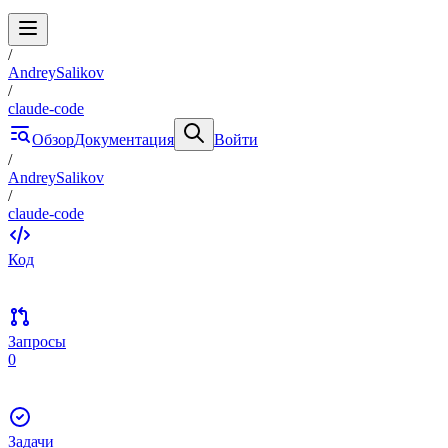
/
AndreySalikov
/
claude-code
Обзор
Документация
Войти
/
AndreySalikov
/
claude-code
Код
Запросы
0
Задачи