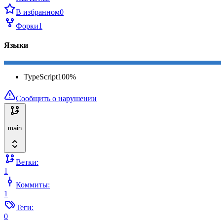
В избранном
0
Форки
1
Языки
TypeScript
100
%
Сообщить о нарушении
main
Ветки:
1
Коммиты:
1
Теги:
0