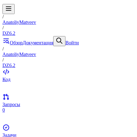
/
AnatoliyMatveev
/
DZ6.2
Обзор
Документация
Войти
/
AnatoliyMatveev
/
DZ6.2
Код
Запросы
0
Задачи