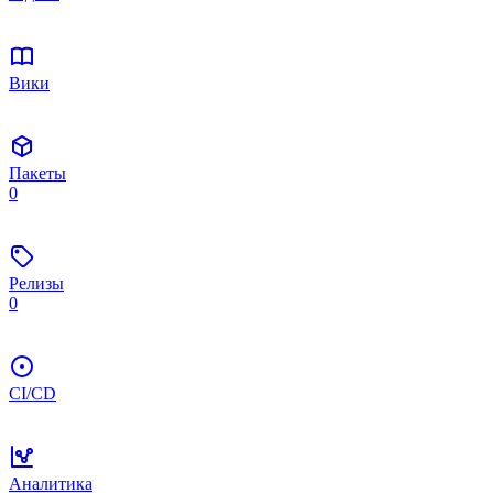
Вики
Пакеты
0
Релизы
0
CI/CD
Аналитика