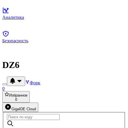
Аналитика
Безопасность
DZ6
Форк
0
Избранное
0
GigaIDE Cloud