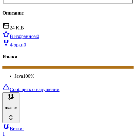
Описание
24 KiB
В избранном
0
Форки
0
Языки
Java
100
%
Сообщить о нарушении
master
Ветки:
1