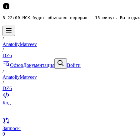
В 22:00 МСК будет объявлен перерыв - 15 минут. Вы отдых
/
AnatoliyMatveev
/
DZ6
Обзор
Документация
Войти
/
AnatoliyMatveev
/
DZ6
Код
Запросы
0