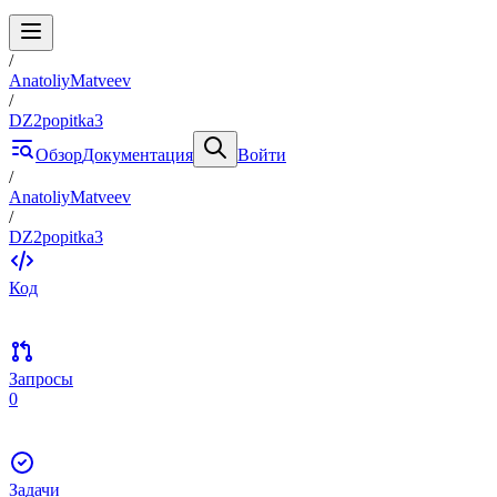
/
AnatoliyMatveev
/
DZ2popitka3
Обзор
Документация
Войти
/
AnatoliyMatveev
/
DZ2popitka3
Код
Запросы
0
Задачи