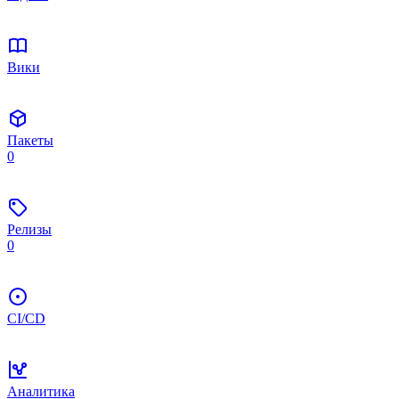
Вики
Пакеты
0
Релизы
0
CI/CD
Аналитика