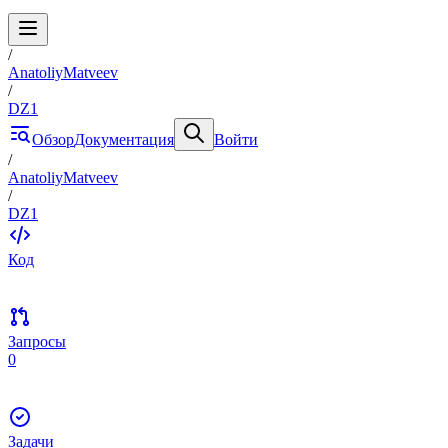
/
AnatoliyMatveev
/
DZ1
Обзор
Документация
Войти
/
AnatoliyMatveev
/
DZ1
Код
Запросы
0
Задачи