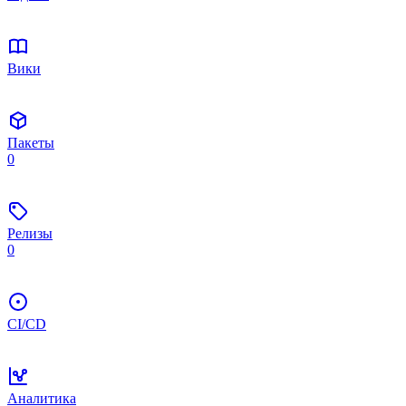
Вики
Пакеты
0
Релизы
0
CI/CD
Аналитика