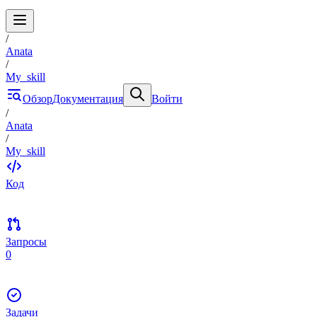
/
Anata
/
My_skill
Обзор
Документация
Войти
/
Anata
/
My_skill
Код
Запросы
0
Задачи