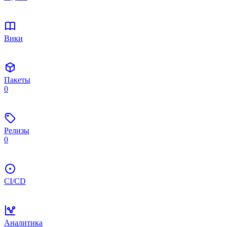
Вики
Пакеты
0
Релизы
0
CI/CD
Аналитика