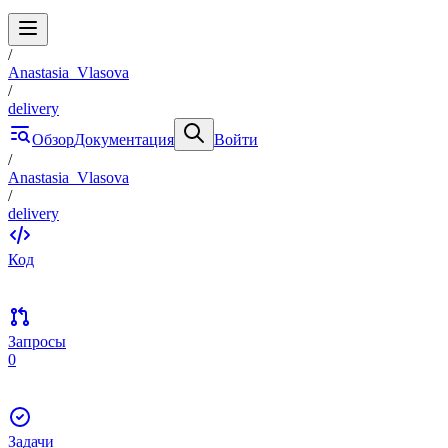
/
Anastasia_Vlasova
/
delivery
Обзор
Документация
Войти
/
Anastasia_Vlasova
/
delivery
Код
Запросы
0
Задачи