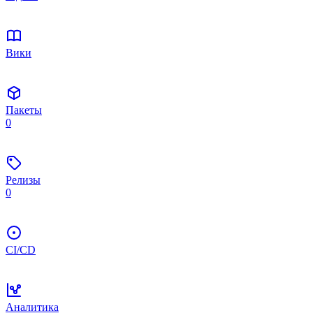
Вики
Пакеты
0
Релизы
0
CI/CD
Аналитика