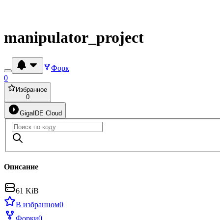
manipulator_project
Форк
0
Избранное
0
GigaIDE Cloud
Описание
61 KiB
В избранном
0
Форки
0