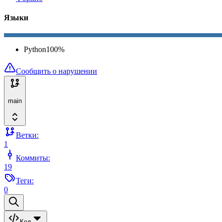
Языки
Python
100
%
Сообщить о нарушении
main
Ветки:
1
Коммиты:
19
Теги:
0
Код