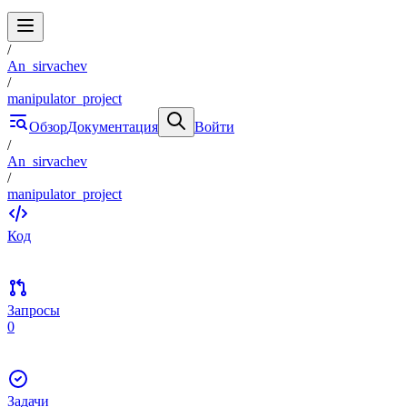
/
An_sirvachev
/
manipulator_project
Обзор
Документация
Войти
/
An_sirvachev
/
manipulator_project
Код
Запросы
0
Задачи