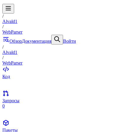
/
Alvald1
/
WebParser
Обзор
Документация
Войти
/
Alvald1
/
WebParser
Код
Запросы
0
Пакеты