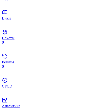
Вики
Пакеты
0
Релизы
0
CI/CD
Аналитика