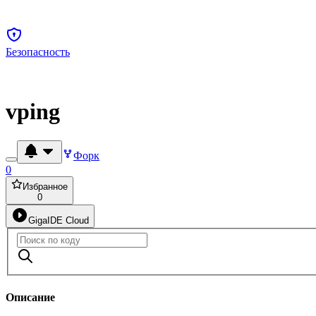
Безопасность
vping
Форк
0
Избранное
0
GigaIDE Cloud
Описание