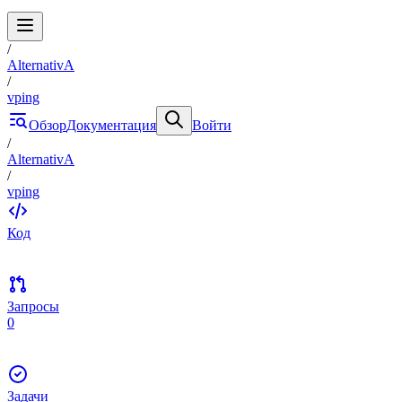
/
AlternativA
/
vping
Обзор
Документация
Войти
/
AlternativA
/
vping
Код
Запросы
0
Задачи