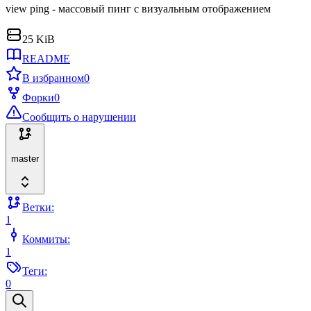
view ping - массовый пинг с визуальным отображением
25 KiB
README
В избранном
0
Форки
0
Сообщить о нарушении
master
Ветки:
1
Коммиты:
1
Теги:
0