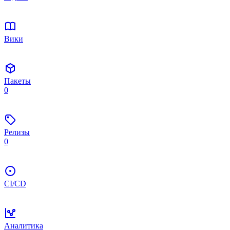
Вики
Пакеты
0
Релизы
0
CI/CD
Аналитика