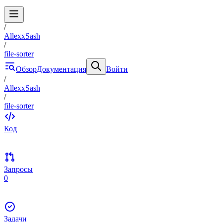
/
AllexxSash
/
file-sorter
Обзор
Документация
Войти
/
AllexxSash
/
file-sorter
Код
Запросы
0
Задачи