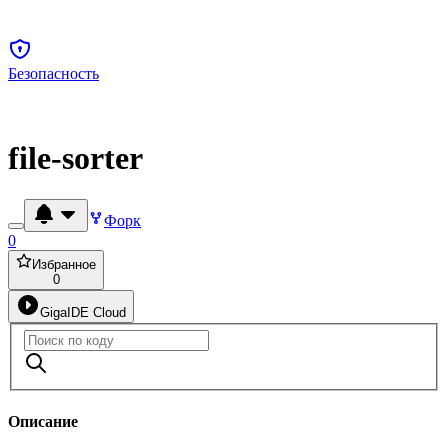
Безопасность
file-sorter
Форк
0
Избранное
0
GigaIDE Cloud
Описание