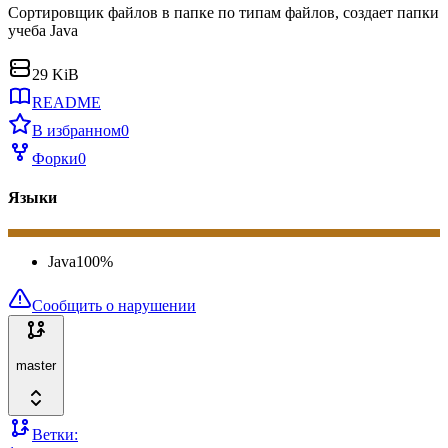
Сортировщик файлов в папке по типам файлов, создает папки
учеба Java
29 KiB
README
В избранном
0
Форки
0
Языки
Java
100
%
Сообщить о нарушении
master
Ветки: