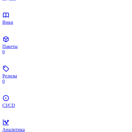
Вики
Пакеты
0
Релизы
0
CI/CD
Аналитика