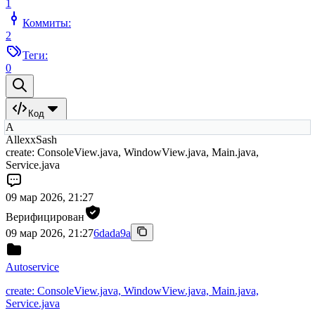
1
Коммиты:
2
Теги:
0
Код
А
AllexxSash
create: ConsoleView.java, WindowView.java, Main.java,
Service.java
09 мар 2026, 21:27
Верифицирован
09 мар 2026, 21:27
6dada9a
Autoservice
create: ConsoleView.java, WindowView.java, Main.java,
Service.java