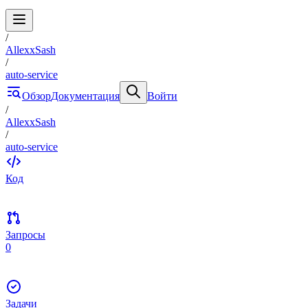
/
AllexxSash
/
auto-service
Обзор
Документация
Войти
/
AllexxSash
/
auto-service
Код
Запросы
0
Задачи