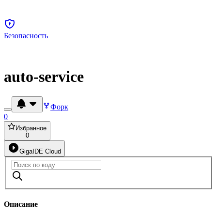
Безопасность
auto-service
Форк
0
Избранное
0
GigaIDE Cloud
Описание