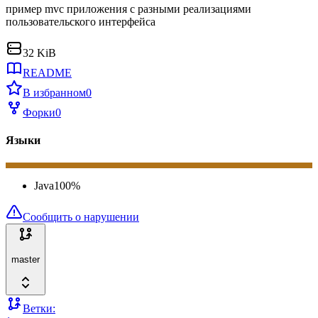
пример mvc приложения с разными реализациями
пользовательского интерфейса
32 KiB
README
В избранном
0
Форки
0
Языки
Java
100
%
Сообщить о нарушении
master
Ветки: