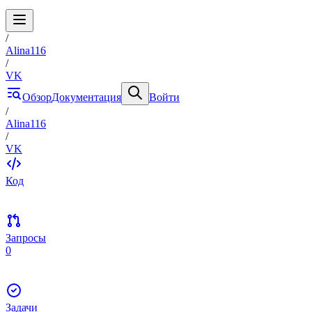
/
Alina116
/
VK
Обзор
Документация
Войти
/
Alina116
/
VK
Код
Запросы
0
Задачи