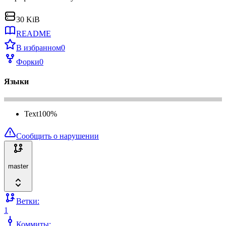
30 KiB
README
В избранном
0
Форки
0
Языки
Text
100
%
Сообщить о нарушении
master
Ветки:
1
Коммиты: