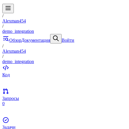
/
Alexman454
/
demo_integration
Обзор
Документация
Войти
/
Alexman454
/
demo_integration
Код
Запросы
0
Задачи