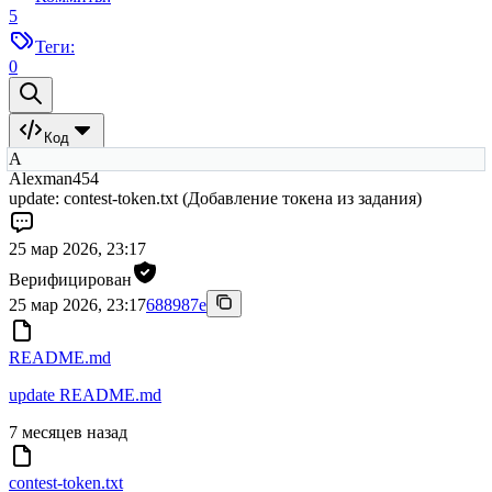
5
Теги:
0
Код
A
Alexman454
update: contest-token.txt (Добавление токена из задания)
25 мар 2026, 23:17
Верифицирован
25 мар 2026, 23:17
688987e
README.md
update README.md
7 месяцев назад
contest-token.txt