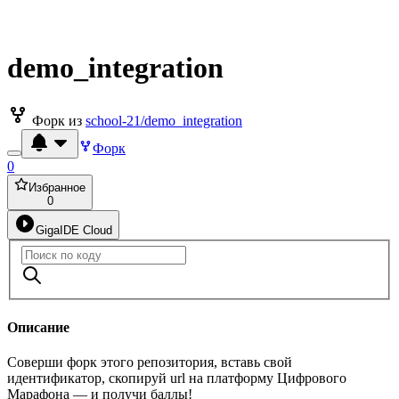
demo_integration
Форк из
school-21/demo_integration
Форк
0
Избранное
0
GigaIDE Cloud
Описание
Соверши форк этого репозитория, вставь свой
идентификатор, скопируй url на платформу Цифрового
Марафона — и получи баллы!