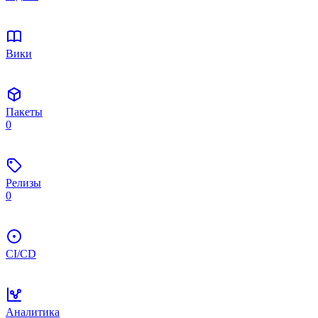
Вики
Пакеты
0
Релизы
0
CI/CD
Аналитика