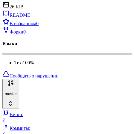
26 KiB
README
В избранном
0
Форки
0
Языки
Text
100
%
Сообщить о нарушении
master
Ветки:
2
Коммиты:
3