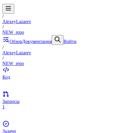
/
AlexeyLazarev
/
NEW_repo
Обзор
Документация
Войти
/
AlexeyLazarev
/
NEW_repo
Код
Запросы
1
Задачи