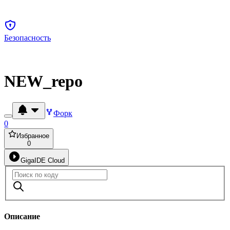
Безопасность
NEW_repo
Форк
0
Избранное
0
GigaIDE Cloud
Описание