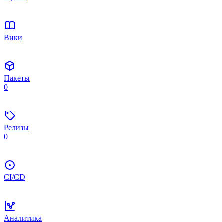
Вики
Пакеты
0
Релизы
0
CI/CD
Аналитика