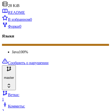
28 KiB
README
В избранном
0
Форки
0
Языки
Java
100
%
Сообщить о нарушении
master
Ветки:
1
Коммиты:
2