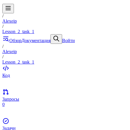
/
Alexeip
/
Lesson_2_task_1
Обзор
Документация
Войти
/
Alexeip
/
Lesson_2_task_1
Код
Запросы
0
Задачи