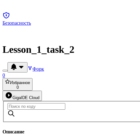
Безопасность
Lesson_1_task_2
Форк
0
Избранное
0
GigaIDE Cloud
Описание