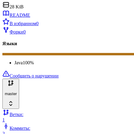
28 KiB
README
В избранном
0
Форки
0
Языки
Java
100
%
Сообщить о нарушении
master
Ветки:
1
Коммиты:
2