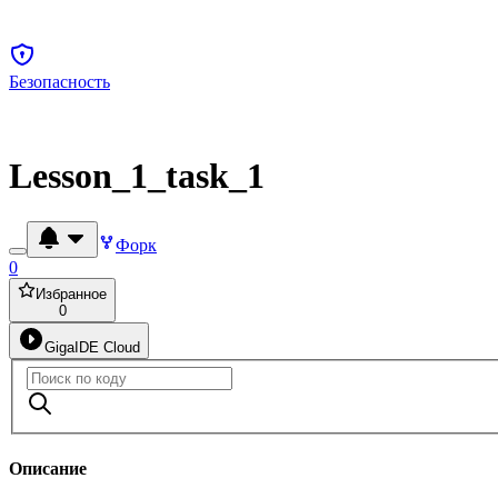
Безопасность
Lesson_1_task_1
Форк
0
Избранное
0
GigaIDE Cloud
Описание