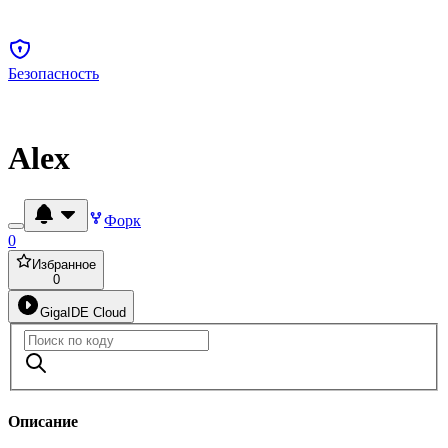
Безопасность
Alex
Форк
0
Избранное
0
GigaIDE Cloud
Описание