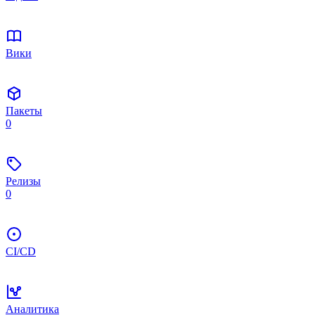
Вики
Пакеты
0
Релизы
0
CI/CD
Аналитика