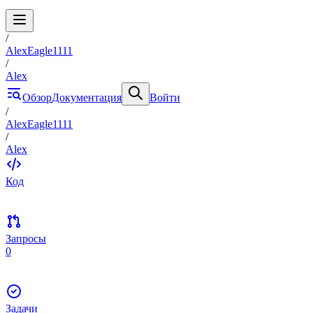
/
AlexEagle1111
/
Alex
Обзор
Документация
Войти
/
AlexEagle1111
/
Alex
Код
Запросы
0
Задачи