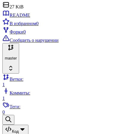
27 KiB
README
В избранном
0
Форки
0
Сообщить о нарушении
master
Ветки:
1
Коммиты:
1
Теги:
0
Код