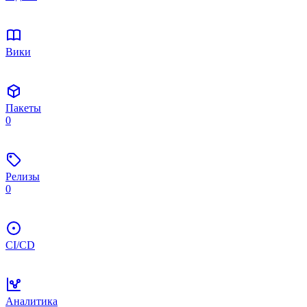
Вики
Пакеты
0
Релизы
0
CI/CD
Аналитика