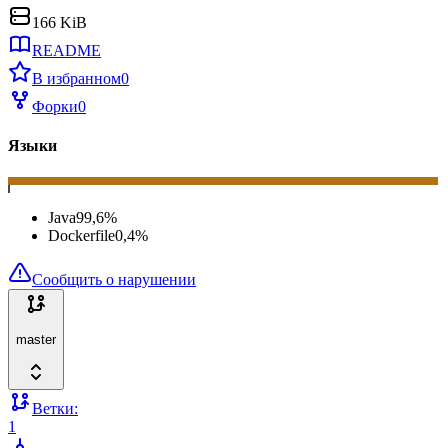
166 KiB
README
В избранном
0
Форки
0
Языки
Java
99,6
%
Dockerfile
0,4
%
Сообщить о нарушении
master
Ветки:
1