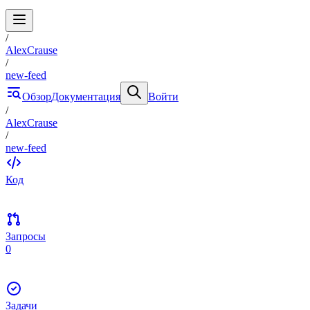
/
AlexCrause
/
new-feed
Обзор
Документация
Войти
/
AlexCrause
/
new-feed
Код
Запросы
0
Задачи