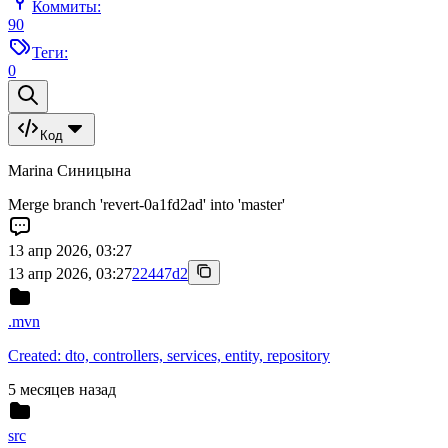
Коммиты:
90
Теги:
0
Код
Marina Синицына
Merge branch 'revert-0a1fd2ad' into 'master'
13 апр 2026, 03:27
13 апр 2026, 03:27
22447d2
.mvn
Created: dto, controllers, services, entity, repository
5 месяцев назад
src