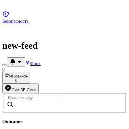
Безопасность
new-feed
Форк
0
Избранное
0
GigaIDE Cloud
Описание