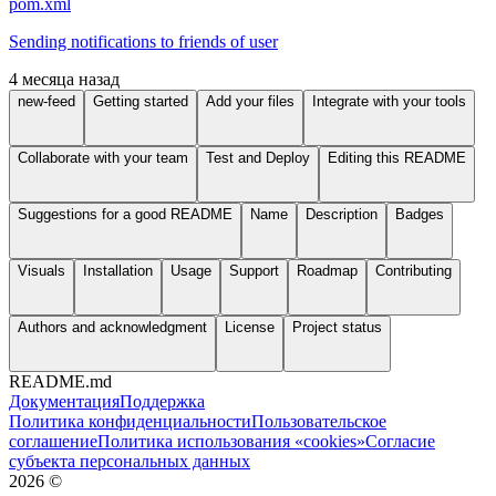
pom.xml
Sending notifications to friends of user
4 месяца назад
new-feed
Getting started
Add your files
Integrate with your tools
Collaborate with your team
Test and Deploy
Editing this README
Suggestions for a good README
Name
Description
Badges
Visuals
Installation
Usage
Support
Roadmap
Contributing
Authors and acknowledgment
License
Project status
README.md
Документация
Поддержка
Политика конфиденциальности
Пользовательское
соглашение
Политика использования «cookies»
Согласие
субъекта персональных данных
2026
©