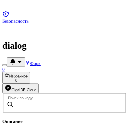
Безопасность
dialog
Форк
0
Избранное
0
GigaIDE Cloud
Описание