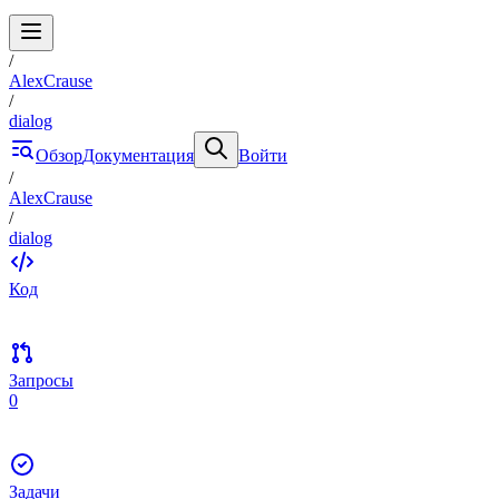
/
AlexCrause
/
dialog
Обзор
Документация
Войти
/
AlexCrause
/
dialog
Код
Запросы
0
Задачи