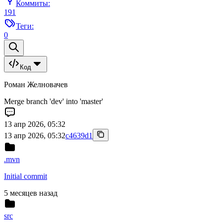
Коммиты:
191
Теги:
0
Код
Роман Желновачев
Merge branch 'dev' into 'master'
13 апр 2026, 05:32
13 апр 2026, 05:32
c4639d1
.mvn
Initial commit
5 месяцев назад
src