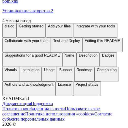
pom.xml
Установление авторства 2
4 месяца назад
dialog
Getting started
Add your files
Integrate with your tools
Collaborate with your team
Test and Deploy
Editing this README
Suggestions for a good README
Name
Description
Badges
Visuals
Installation
Usage
Support
Roadmap
Contributing
Authors and acknowledgment
License
Project status
README.md
Документация
Поддержка
Политика конфиденциальности
Пользовательское
соглашение
Политика использования «cookies»
Согласие
субъекта персональных данных
2026
©