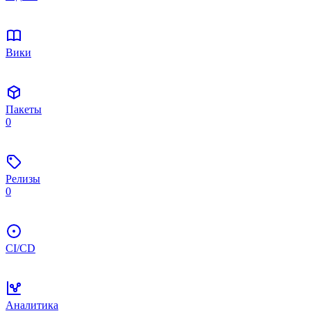
Вики
Пакеты
0
Релизы
0
CI/CD
Аналитика