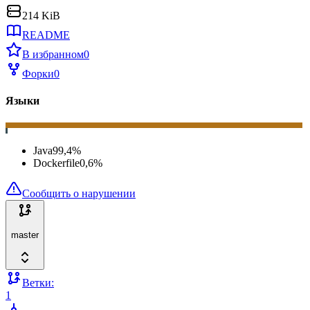
214 KiB
README
В избранном
0
Форки
0
Языки
Java
99,4
%
Dockerfile
0,6
%
Сообщить о нарушении
master
Ветки:
1