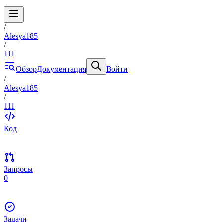
/
Alesya185
/
111
Обзор
Документация
Войти
/
Alesya185
/
111
Код
Запросы
0
Задачи