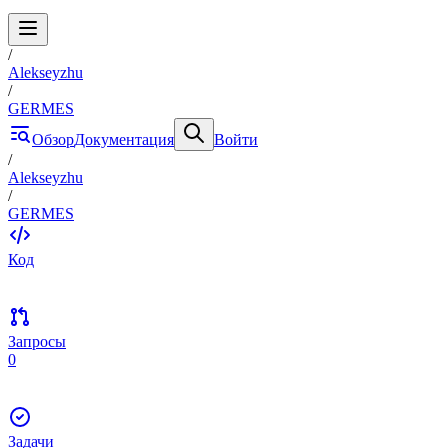
/
Alekseyzhu
/
GERMES
Обзор
Документация
Войти
/
Alekseyzhu
/
GERMES
Код
Запросы
0
Задачи