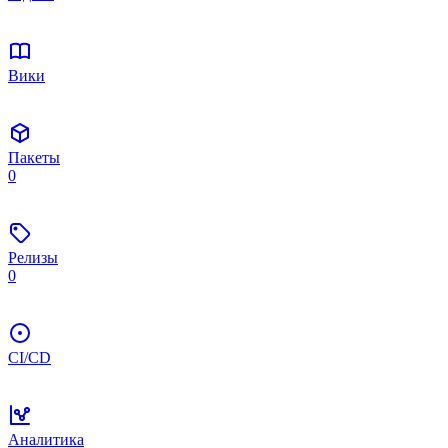
Вики
Пакеты
0
Релизы
0
CI/CD
Аналитика