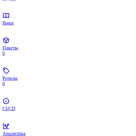
Вики
Пакеты
0
Релизы
0
CI/CD
Аналитика