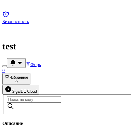
Безопасность
test
Форк
0
Избранное
0
GigaIDE Cloud
Описание