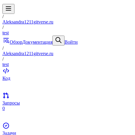
/
Aleksandra1211gitverse.ru
/
test
Обзор
Документация
Войти
/
Aleksandra1211gitverse.ru
/
test
Код
Запросы
0
Задачи