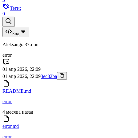
Теги:
0
Код
Aleksangra37-don
error
01 апр 2026, 22:09
01 апр 2026, 22:09
3ec82ba
README.md
error
4 месяца назад
error.md
error