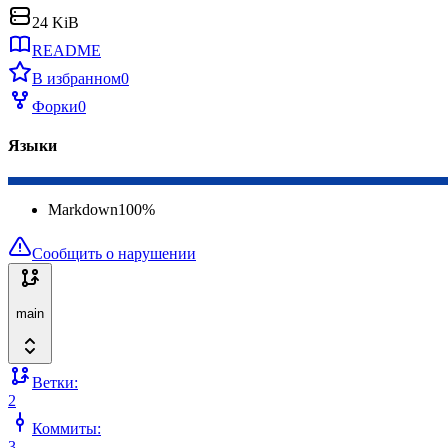
24 KiB
README
В избранном
0
Форки
0
Языки
Markdown
100
%
Сообщить о нарушении
main
Ветки:
2
Коммиты:
3