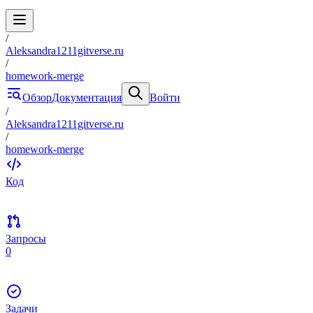
/
Aleksandra1211gitverse.ru
/
homework-merge
Обзор
Документация
Войти
/
Aleksandra1211gitverse.ru
/
homework-merge
Код
Запросы
0
Задачи