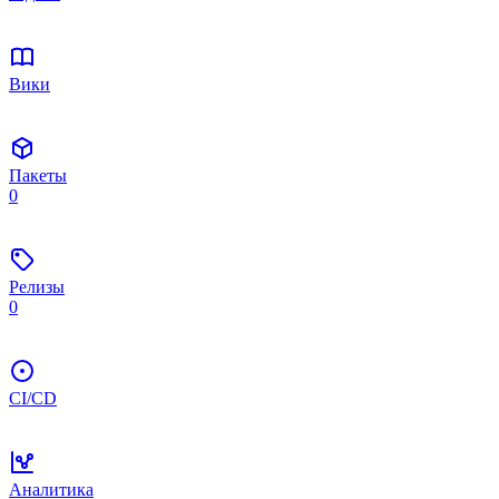
Вики
Пакеты
0
Релизы
0
CI/CD
Аналитика