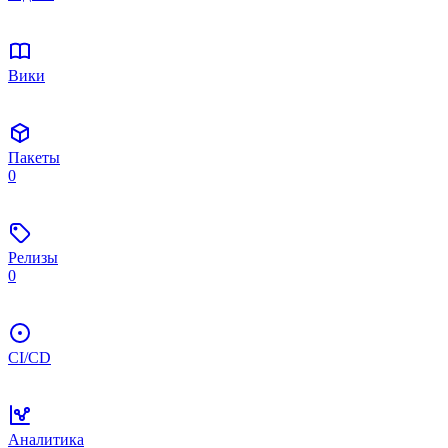
Вики
Пакеты
0
Релизы
0
CI/CD
Аналитика