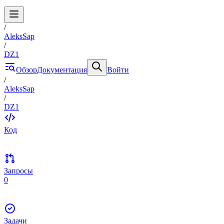
/
AleksSap
/
DZ1
Обзор
Документация
Войти
/
AleksSap
/
DZ1
Код
Запросы
0
Задачи