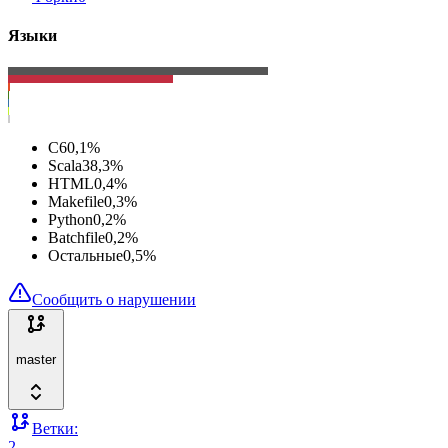
Языки
C
60,1
%
Scala
38,3
%
HTML
0,4
%
Makefile
0,3
%
Python
0,2
%
Batchfile
0,2
%
Остальные
0,5
%
Сообщить о нарушении
master
Ветки:
2