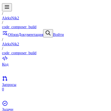
/
AleksNik2
/
code_composer_build
Обзор
Документация
Войти
/
AleksNik2
/
code_composer_build
Код
Запросы
0
Задачи