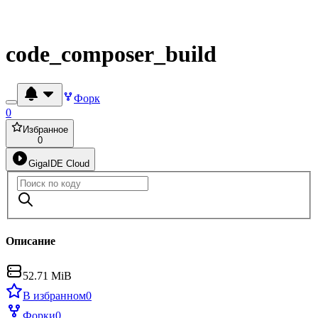
code_composer_build
Форк
0
Избранное
0
GigaIDE Cloud
Описание
52.71 MiB
В избранном
0
Форки
0