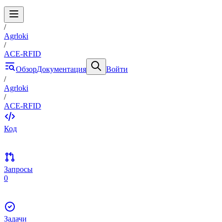
/
Agrloki
/
ACE-RFID
Обзор
Документация
Войти
/
Agrloki
/
ACE-RFID
Код
Запросы
0
Задачи