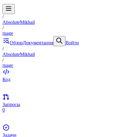
/
AbsoluteMikhail
/
ruage
Обзор
Документация
Войти
/
AbsoluteMikhail
/
ruage
Код
Запросы
0
Задачи