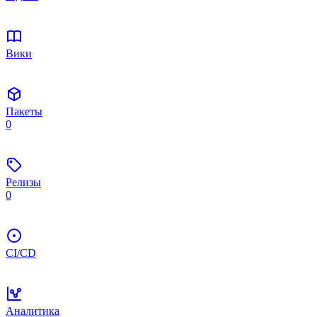
Вики
Пакеты
0
Релизы
0
CI/CD
Аналитика