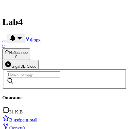
Lab4
Форк
0
Избранное
0
GigaIDE Cloud
Описание
31 KiB
В избранном
0
Форки
0