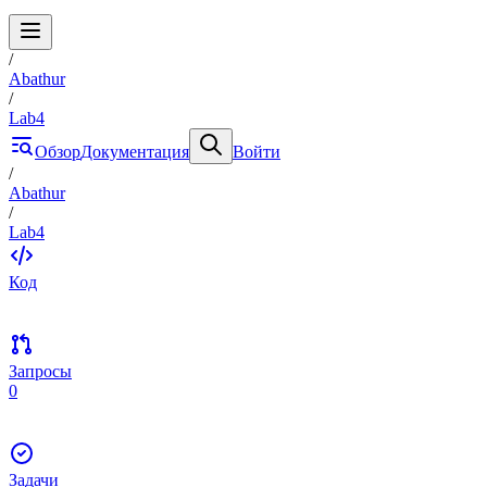
/
Abathur
/
Lab4
Обзор
Документация
Войти
/
Abathur
/
Lab4
Код
Запросы
0
Задачи