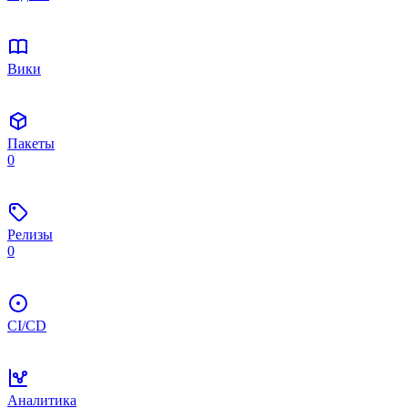
Вики
Пакеты
0
Релизы
0
CI/CD
Аналитика