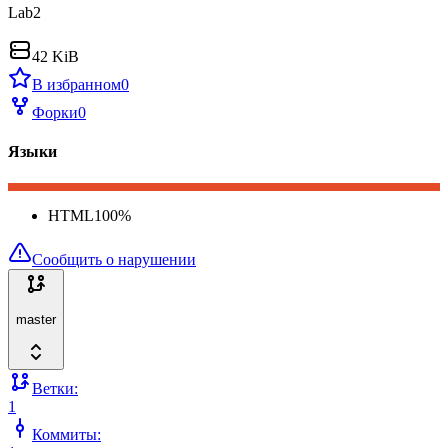
Lab2
42 KiB
В избранном
0
Форки
0
Языки
HTML
100
%
Сообщить о нарушении
master
Ветки:
1
Коммиты: