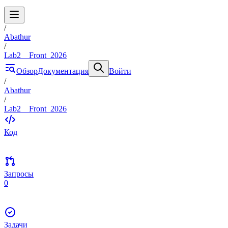
/
Abathur
/
Lab2__Front_2026
Обзор
Документация
Войти
/
Abathur
/
Lab2__Front_2026
Код
Запросы
0
Задачи