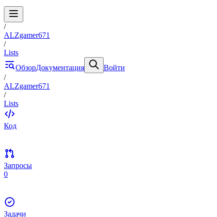
/
ALZgamer671
/
Lists
Обзор
Документация
Войти
/
ALZgamer671
/
Lists
Код
Запросы
0
Задачи