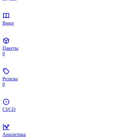
Вики
Пакеты
0
Релизы
0
CI/CD
Аналитика