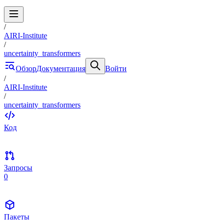
/
AIRI-Institute
/
uncertainty_transformers
Обзор
Документация
Войти
/
AIRI-Institute
/
uncertainty_transformers
Код
Запросы
0
Пакеты