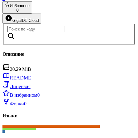
Избранное
0
GigaIDE Cloud
Описание
20.29 MiB
README
Лицензия
В избранном
0
Форки
0
Языки