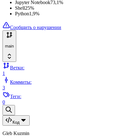
Jupyter Notebook
73,1
%
Shell
25
%
Python
1,9
%
Сообщить о нарушении
main
Ветки:
1
Коммиты:
3
Теги:
0
Код
Gleb Kuzmin