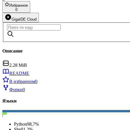
Избранное
0
GigaIDE Cloud
Описание
2.28 MiB
README
В избранном
0
Форки
0
Языки
Python
98,7
%
Shell
1,2
%