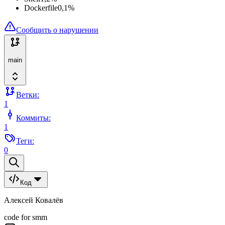
Dockerfile
0,1
%
Сообщить о нарушении
main
Ветки:
1
Коммиты:
1
Теги:
0
Код
Алексей Ковалёв
code for smm