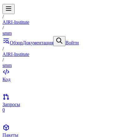
/
AIRI-Institute
/
smm
Обзор
Документация
Войти
/
AIRI-Institute
/
smm
Код
Запросы
0
Пакеты