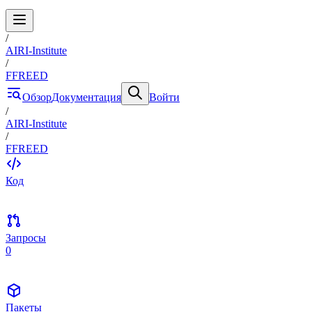
/
AIRI-Institute
/
FFREED
Обзор
Документация
Войти
/
AIRI-Institute
/
FFREED
Код
Запросы
0
Пакеты