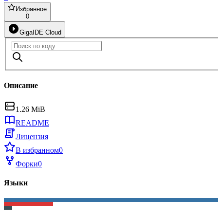
Избранное
0
GigaIDE Cloud
Описание
1.26 MiB
README
Лицензия
В избранном
0
Форки
0
Языки