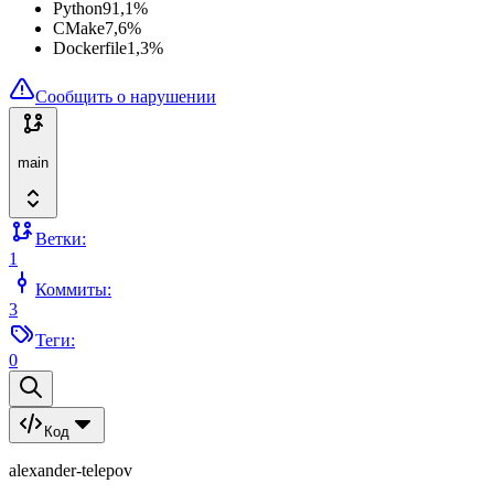
Python
91,1
%
CMake
7,6
%
Dockerfile
1,3
%
Сообщить о нарушении
main
Ветки:
1
Коммиты:
3
Теги:
0
Код
alexander-telepov