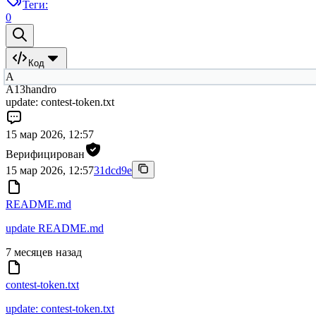
Теги:
0
Код
A
A13handro
update: contest-token.txt
15 мар 2026, 12:57
Верифицирован
15 мар 2026, 12:57
31dcd9e
README.md
update README.md
7 месяцев назад
contest-token.txt
update: contest-token.txt