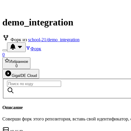
demo_integration
Форк из
school-21/demo_integration
Форк
0
Избранное
0
GigaIDE Cloud
Описание
Соверши форк этого репозитория, вставь свой идентификатор,