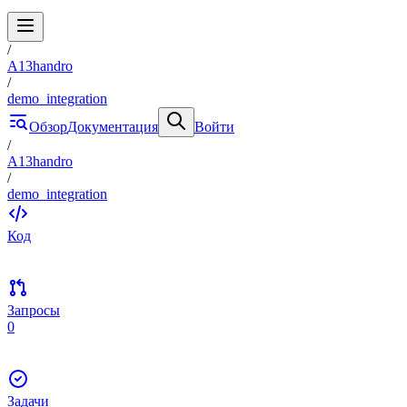
/
A13handro
/
demo_integration
Обзор
Документация
Войти
/
A13handro
/
demo_integration
Код
Запросы
0
Задачи