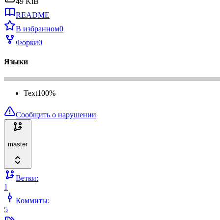
49 KiB
README
В избранном
0
Форки
0
Языки
Text
100
%
Сообщить о нарушении
master
Ветки:
1
Коммиты:
5