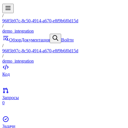
/
9685b97c-8c50-4914-a670-e8f9b6f0d15d
/
demo_integration
Обзор
Документация
Войти
/
9685b97c-8c50-4914-a670-e8f9b6f0d15d
/
demo_integration
Код
Запросы
0
Задачи