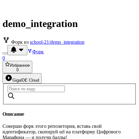
demo_integration
Форк из
school-21/demo_integration
Форк
0
Избранное
0
GigaIDE Cloud
Описание
Соверши форк этого репозитория, вставь свой
идентификатор, скопируй url на платформу Цифрового
Марафона — и получи баллы!