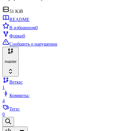
51 KiB
README
В избранном
0
Форки
0
Сообщить о нарушении
master
Ветки:
1
Коммиты:
4
Теги:
0