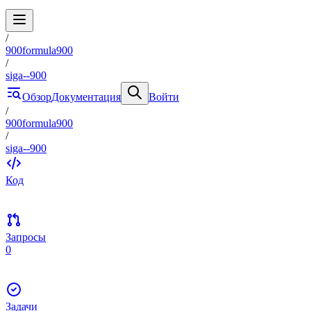
/
900formula900
/
siga--900
Обзор
Документация
Войти
/
900formula900
/
siga--900
Код
Запросы
0
Задачи