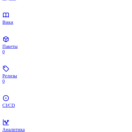
Вики
Пакеты
0
Релизы
0
CI/CD
Аналитика