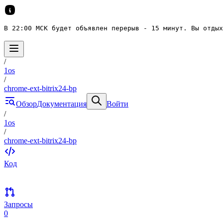
В 22:00 МСК будет объявлен перерыв - 15 минут. Вы отдых
/
1os
/
chrome-ext-bitrix24-bp
Обзор
Документация
Войти
/
1os
/
chrome-ext-bitrix24-bp
Код
Запросы
0