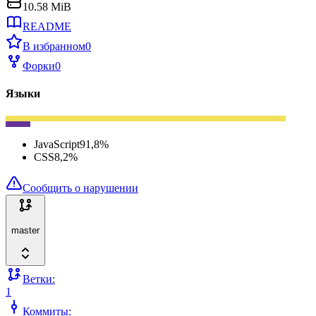
10.58 MiB
README
В избранном
0
Форки
0
Языки
JavaScript
91,8
%
CSS
8,2
%
Сообщить о нарушении
master
Ветки:
1
Коммиты: