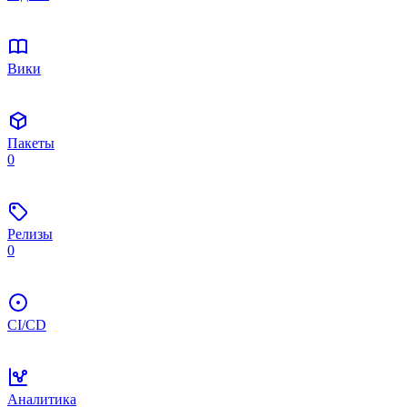
Вики
Пакеты
0
Релизы
0
CI/CD
Аналитика