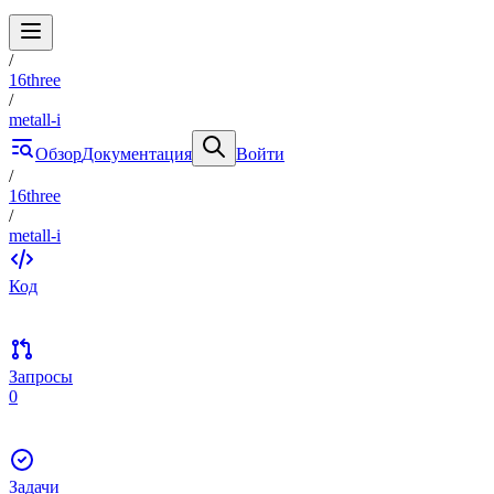
/
16three
/
metall-i
Обзор
Документация
Войти
/
16three
/
metall-i
Код
Запросы
0
Задачи